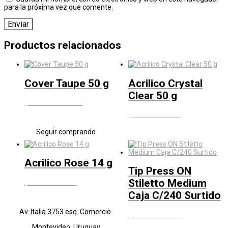
para la próxima vez que comente.
Productos relacionados
Cover Taupe 50 g
Acrilico Crystal
Clear 50 g
$
1.220
IVA Incluído
$
900
IVA Incluído
Seguir comprando
Acrilico Rose 14 g
Tip Press ON
Stiletto Medium
$
550
IVA Incluído
Caja C/240 Surtido
Av. Italia 3753 esq. Comercio
$
490
IVA Incluído
Montevideo, Uruguay