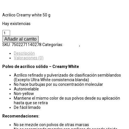
$
900
IVA Incluído
Acrilico Creamy white 50 g
Hay existencias
Acrilico
Creamy
Añadir al carrito
White
SKU:
7502271140278
Categorías:
Acrílicos
,
Básicos
50
g
Descripción
cantidad
Valoraciones (0)
Polvo de acrílico sólido – Creamy White
Acrílico refinado y pulverizado de clasificación semiblandos
(Excepto Ultra White consistencia blanda)
No hace burbujas por su concentración molecular
Autonivelable
Non-yellow
Mantiene el mismo color de sus polvos desde su aplicación
hasta que se retira
De fácil limado
Recomendaciones:
No se mezcle con polvos de otras marcas