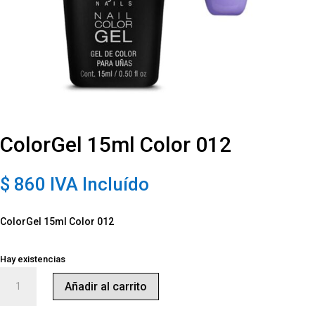
ColorGel 15ml Color 012
$
860
IVA Incluído
ColorGel 15ml Color 012
Hay existencias
ColorGel
Añadir al carrito
15ml
Color