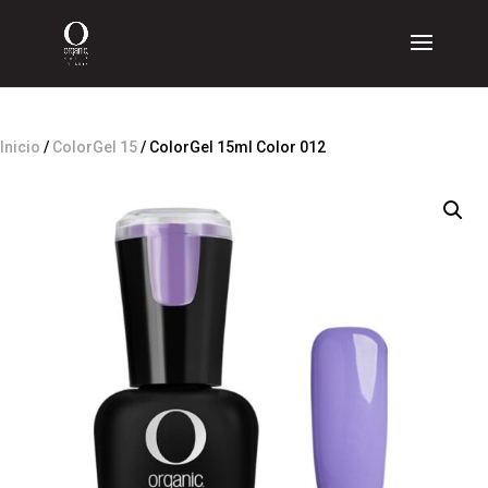
Inicio
/
ColorGel 15
/ ColorGel 15ml Color 012