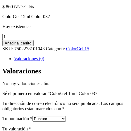
$
860
IVA Incluído
ColorGel 15ml Color 037
Hay existencias
ColorGel
15ml
Añadir al carrito
Color
SKU:
7502278101043
Categoría:
ColorGel 15
037
cantidad
Valoraciones (0)
Valoraciones
No hay valoraciones aún.
Sé el primero en valorar “ColorGel 15ml Color 037”
Tu dirección de correo electrónico no será publicada.
Los campos
obligatorios están marcados con
*
Tu puntuación
*
Tu valoración
*