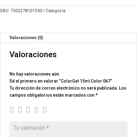
067
cantidad
SKU:
7502278101340
Categoría:
ColorGel 15
Valoraciones (0)
Valoraciones
No hay valoraciones aún.
Sé el primero en valorar “ColorGel 15ml Color 067”
Tu dirección de correo electrónico no será publicada.
Los
campos obligatorios están marcados con
*