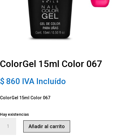
ColorGel 15ml Color 067
$
860
IVA Incluído
ColorGel 15ml Color 067
Hay existencias
ColorGel
Añadir al carrito
15ml
Color