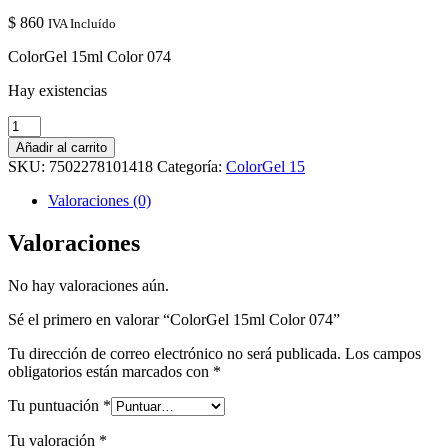
$
860
IVA Incluído
ColorGel 15ml Color 074
Hay existencias
ColorGel
15ml
Añadir al carrito
Color
SKU:
7502278101418
Categoría:
ColorGel 15
074
cantidad
Valoraciones (0)
Valoraciones
No hay valoraciones aún.
Sé el primero en valorar “ColorGel 15ml Color 074”
Tu dirección de correo electrónico no será publicada.
Los campos
obligatorios están marcados con
*
Tu puntuación
*
Tu valoración
*