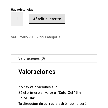
Hay existencias
ColorGel
Añadir al carrito
15ml
Color
104
cantidad
SKU:
7502278102699
Categoría:
ColorGel 15
Valoraciones (0)
Valoraciones
No hay valoraciones aún.
Sé el primero en valorar “ColorGel 15ml
Color 104”
Tu dirección de correo electrónico no será