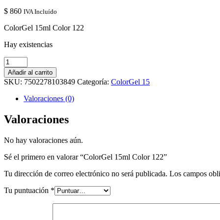
$
860
IVA Incluído
ColorGel 15ml Color 122
Hay existencias
ColorGel
15ml
Añadir al carrito
Color
SKU:
7502278103849
Categoría:
ColorGel 15
122
cantidad
Valoraciones (0)
Valoraciones
No hay valoraciones aún.
Sé el primero en valorar “ColorGel 15ml Color 122”
Tu dirección de correo electrónico no será publicada.
Los campos obli
Tu puntuación
*