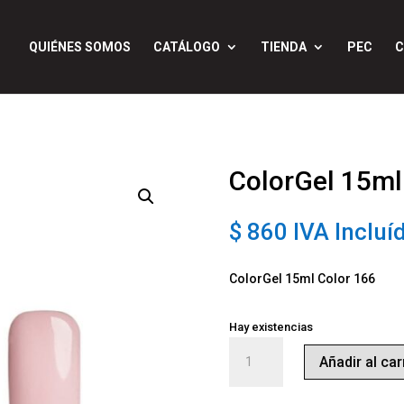
QUIÉNES SOMOS
CATÁLOGO
TIENDA
PEC
C
ColorGel 15ml
$
860
IVA Incluí
ColorGel 15ml Color 166
Hay existencias
ColorGel
Añadir al car
15ml
Color