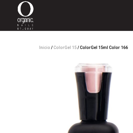
Inicio
/
ColorGel 15
/ ColorGel 15ml Color 166