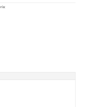
ría:
ColorGel 15