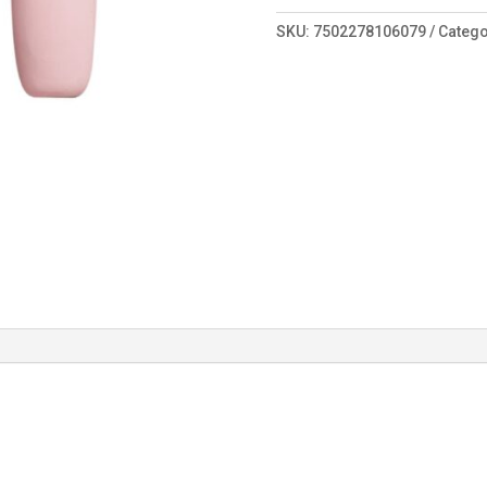
166
cantidad
SKU:
7502278106079
Catego