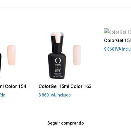
ColorGel 15
$
860
IVA Incl
ml Color 154
ColorGel 15ml Color 163
uído
$
860
IVA Incluído
Seguir comprando