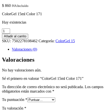
$
860
IVA Incluído
ColorGel 15ml Color 171
Hay existencias
ColorGel
15ml
Añadir al carrito
Color
SKU:
7502278108462
Categoría:
ColorGel 15
171
cantidad
Valoraciones (0)
Valoraciones
No hay valoraciones aún.
Sé el primero en valorar “ColorGel 15ml Color 171”
Tu dirección de correo electrónico no será publicada.
Los campos
obligatorios están marcados con
*
Tu puntuación
*
Tu valoración
*