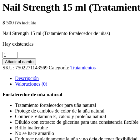
Nail Strength 15 ml (Tratamient
$
500
IVA Incluído
Nail Strength 15 ml (Tratamiento fortalecedor de uñas)
Hay existencias
Nail
Strength
Añadir al carrito
15
SKU:
7502271143569
Categoría:
Tratamientos
ml
(Tratamiento
Descripción
fortalecedor
Valoraciones (0)
de
uñas)
Fortalecedor de uña natural
cantidad
Tratamiento fortalecedor para uña natural
Protege de cambios de color de la uña natural
Contiene Vitamina E, calcio y proteína natural
Diluído con extracto de glicerina para una consistencia flexible
Brillo inalterable
No se hace amarillo
Endurece paulatinamente la uña y no deja de tener flexibilidad