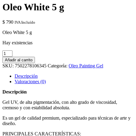
Oleo White 5 g
$
790
IVA Incluído
Oleo White 5 g
Hay existencias
Oleo
White
Añadir al carrito
5
SKU:
7502278106345
Categoría:
Oleo Painting Gel
g
cantidad
Descripción
Valoraciones (0)
Descripción
Gel UV, de alta pigmentación, con alto grado de viscosidad,
cremoso y con estabilidad absoluta.
Es un gel de calidad premium, especializado para técnicas de arte y
diseño.
PRINCIPALES CARACTERÍSTICAS: