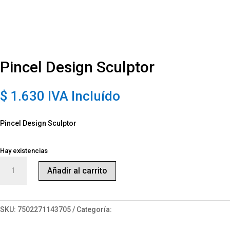
Pincel Design Sculptor
$
1.630
IVA Incluído
Pincel Design Sculptor
Hay existencias
Pincel
Añadir al carrito
Design
Sculptor
cantidad
SKU:
7502271143705
Categoría:
Pinceles