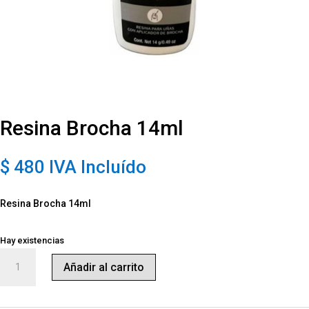
Resina Brocha 14ml
$
480
IVA Incluído
Resina Brocha 14ml
Hay existencias
Resina
Añadir al carrito
Brocha
14ml
cantidad