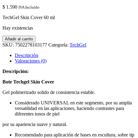
$
1.590
IVA Incluído
TechGel Skin Cover 60 ml
Hay existencias
TechGel
Añadir al carrito
Skin
SKU:
7502278103177
Categoría:
TechGel
Cover
60
Descripción
ml
Valoraciones (0)
cantidad
Descripción:
Bote Techgel Skin Cover
Gel polimerizado solido de consistencia estable.
Considerado UNIVERSAL en este segmento, por su amplia
versatilidad en las aplicaciones, haciendo contrastes para
diferentes tonos de piel
por su apariencia suave y natural.
Recomendado para aplicación de bases en escultura, sobre tip