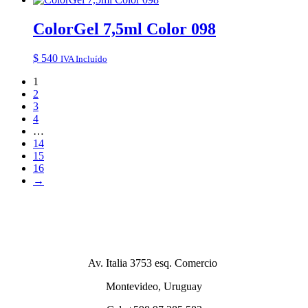
ColorGel 7,5ml Color 098
$
540
IVA Incluído
1
2
3
4
…
14
15
16
→
Av. Italia 3753 esq. Comercio
Montevideo, Uruguay