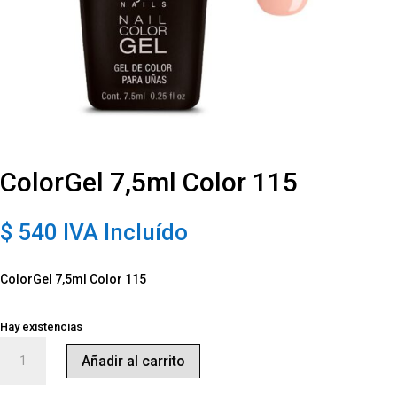
ColorGel 7,5ml Color 115
$
540
IVA Incluído
ColorGel 7,5ml Color 115
Hay existencias
ColorGel
Añadir al carrito
7,5ml
Color