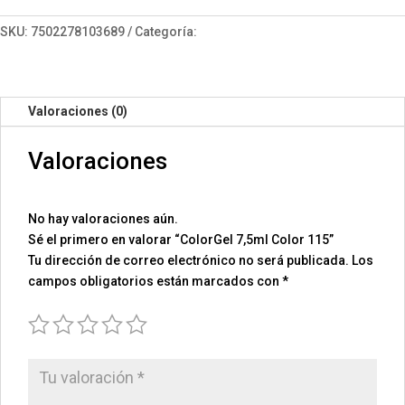
115
cantidad
SKU:
7502278103689
Categoría:
ColorGel 7.5
Valoraciones (0)
Valoraciones
No hay valoraciones aún.
Sé el primero en valorar “ColorGel 7,5ml Color 115”
Tu dirección de correo electrónico no será publicada.
Los
campos obligatorios están marcados con
*