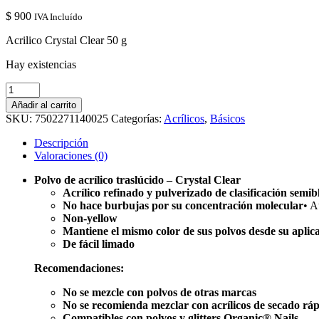
$
900
IVA Incluído
Acrilico Crystal Clear 50 g
Hay existencias
Acrilico
Crystal
Añadir al carrito
Clear
SKU:
7502271140025
Categorías:
Acrílicos
,
Básicos
50
g
Descripción
cantidad
Valoraciones (0)
Polvo de acrílico traslúcido – Crystal Clear
Acrílico refinado y pulverizado de clasificación semi
No hace burbujas por su concentración molecular
• A
Non-yellow
Mantiene el mismo color de sus polvos desde su aplica
De fácil limado
Recomendaciones:
No se mezcle con polvos de otras marcas
No se recomienda mezclar con acrílicos de secado rá
Compatibles con polvos y glitters Organic® Nails