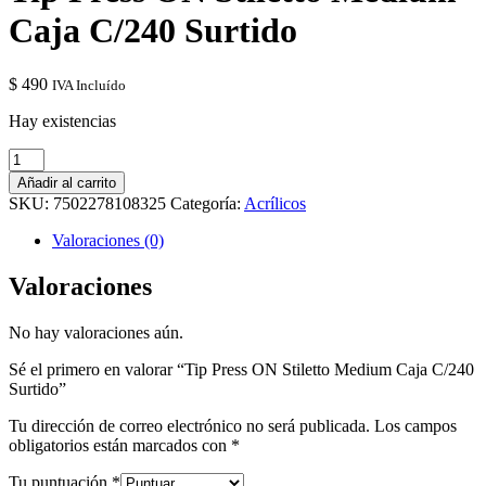
Caja C/240 Surtido
$
490
IVA Incluído
Hay existencias
Tip
Press
Añadir al carrito
ON
SKU:
7502278108325
Categoría:
Acrílicos
Stiletto
Medium
Valoraciones (0)
Caja
C/240
Valoraciones
Surtido
cantidad
No hay valoraciones aún.
Sé el primero en valorar “Tip Press ON Stiletto Medium Caja C/240
Surtido”
Tu dirección de correo electrónico no será publicada.
Los campos
obligatorios están marcados con
*
Tu puntuación
*