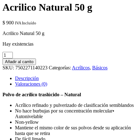
Acrilico Natural 50 g
$
900
IVA Incluído
Acrilico Natural 50 g
Hay existencias
Acrilico
Natural
Añadir al carrito
50
SKU:
7502271140223
Categorías:
Acrílicos
,
Básicos
g
cantidad
Descripción
Valoraciones (0)
Polvo de acrílico traslúcido – Natural
Acrílico refinado y pulverizado de clasificación semiblandos
No hace burbujas por su concentración molecular•
Autonivelable
Non-yellow
Mantiene el mismo color de sus polvos desde su aplicación
hasta que se retira
De fácil limado