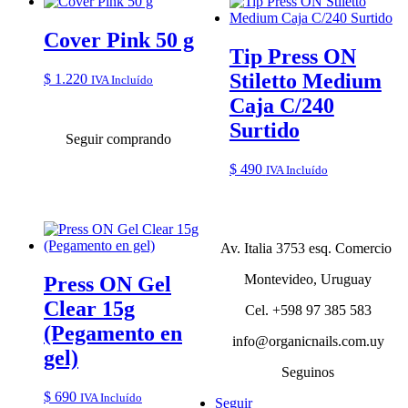
Cover Pink 50 g
Tip Press ON
Stiletto Medium
$
1.220
IVA Incluído
Caja C/240
Surtido
Seguir comprando
$
490
IVA Incluído
Av. Italia 3753 esq. Comercio
Montevideo, Uruguay
Press ON Gel
Clear 15g
Cel. +598 97 385 583
(Pegamento en
info@organicnails.com.uy
gel)
Seguinos
$
690
IVA Incluído
Seguir