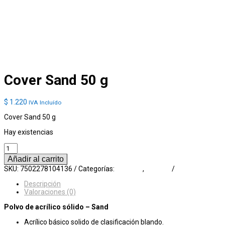
Cover Sand 50 g
$
1.220
IVA Incluído
Cover Sand 50 g
Hay existencias
Cover
Sand
Añadir al carrito
50
SKU:
7502278104136
Categorías:
Acrílicos
,
Básicos
g
cantidad
Descripción
Valoraciones (0)
Polvo de acrílico sólido – Sand
Acrílico básico solido de clasificación blando.