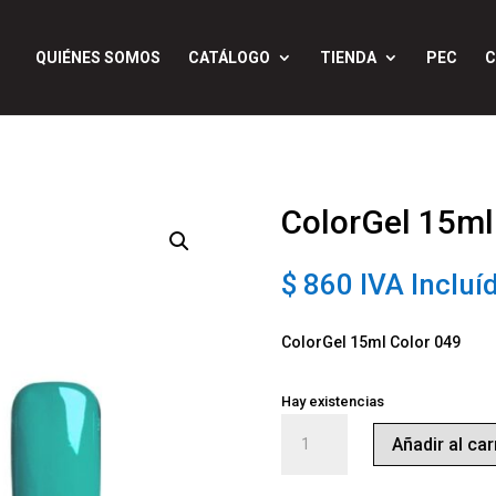
QUIÉNES SOMOS
CATÁLOGO
TIENDA
PEC
C
ColorGel 15ml
$
860
IVA Incluí
ColorGel 15ml Color 049
Hay existencias
ColorGel
Añadir al car
15ml
Color