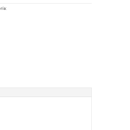
ría:
ColorGel 15