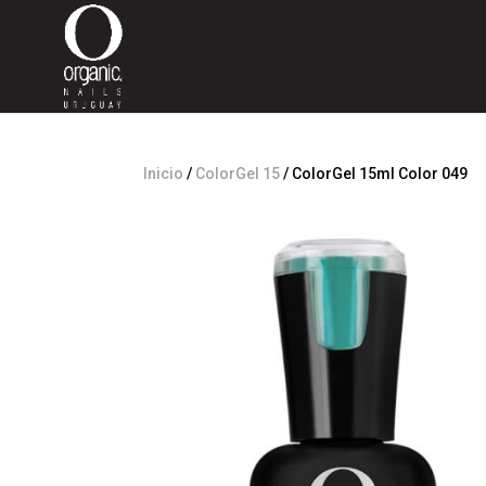
Inicio
/
ColorGel 15
/ ColorGel 15ml Color 049