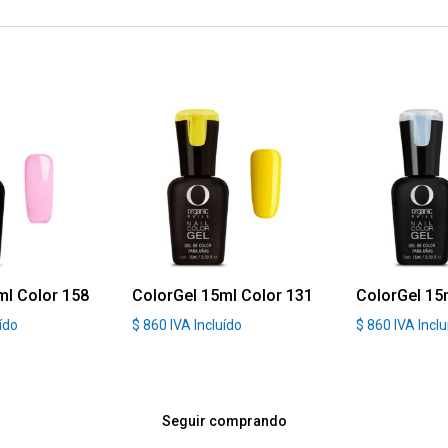
ml Color 158
ColorGel 15ml Color 131
ColorGel 15
uído
$
860
IVA Incluído
$
860
IVA Incl
Seguir comprando