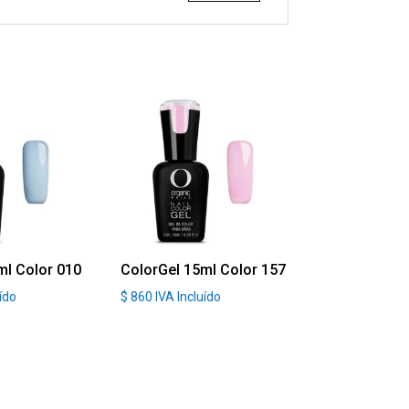
ml Color 010
ColorGel 15ml Color 157
uído
$
860
IVA Incluído