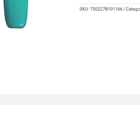
049
cantidad
SKU:
7502278101166
Catego