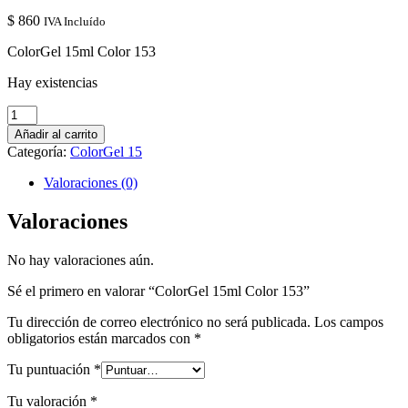
$
860
IVA Incluído
ColorGel 15ml Color 153
Hay existencias
ColorGel
15ml
Añadir al carrito
Color
Categoría:
ColorGel 15
153
cantidad
Valoraciones (0)
Valoraciones
No hay valoraciones aún.
Sé el primero en valorar “ColorGel 15ml Color 153”
Tu dirección de correo electrónico no será publicada.
Los campos
obligatorios están marcados con
*
Tu puntuación
*
Tu valoración
*