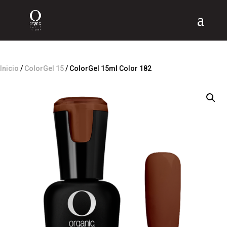
Inicio
/
ColorGel 15
/ ColorGel 15ml Color 182