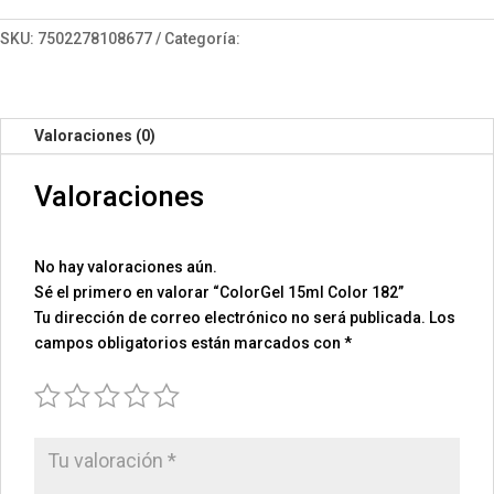
182
cantidad
SKU:
7502278108677
Categoría:
ColorGel 15
Valoraciones (0)
Valoraciones
No hay valoraciones aún.
Sé el primero en valorar “ColorGel 15ml Color 182”
Tu dirección de correo electrónico no será publicada.
Los
campos obligatorios están marcados con
*