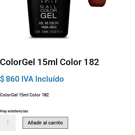
ColorGel 15ml Color 182
$
860
IVA Incluído
ColorGel 15ml Color 182
Hay existencias
ColorGel
Añadir al carrito
15ml
Color