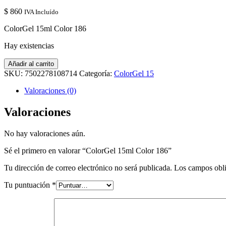
$
860
IVA Incluído
ColorGel 15ml Color 186
Hay existencias
ColorGel
Añadir al carrito
15ml
SKU:
7502278108714
Categoría:
ColorGel 15
Color
186
Valoraciones (0)
cantidad
Valoraciones
No hay valoraciones aún.
Sé el primero en valorar “ColorGel 15ml Color 186”
Tu dirección de correo electrónico no será publicada.
Los campos obli
Tu puntuación
*