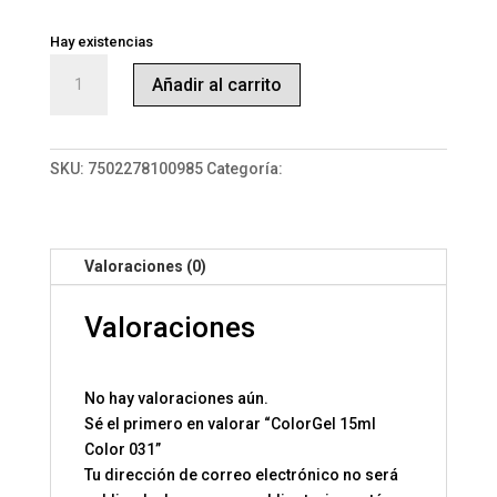
Hay existencias
ColorGel
Añadir al carrito
15ml
Color
031
cantidad
SKU:
7502278100985
Categoría:
ColorGel 15
Valoraciones (0)
Valoraciones
No hay valoraciones aún.
Sé el primero en valorar “ColorGel 15ml
Color 031”
Tu dirección de correo electrónico no será