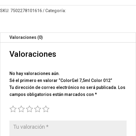
012
cantidad
SKU:
7502278101616
Categoría:
ColorGel 7.5
Valoraciones (0)
Valoraciones
No hay valoraciones aún.
Sé el primero en valorar “ColorGel 7,5ml Color 012”
Tu dirección de correo electrónico no será publicada.
Los
campos obligatorios están marcados con
*