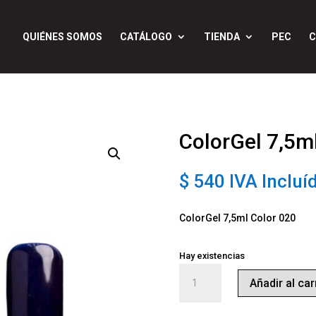
QUIÉNES SOMOS
CATÁLOGO
TIENDA
PEC
C
ColorGel 7,5m
$
540
IVA Incluí
ColorGel 7,5ml Color 020
Hay existencias
ColorGel
Añadir al car
7,5ml
Color