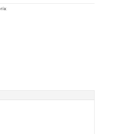
ría:
ColorGel 7.5