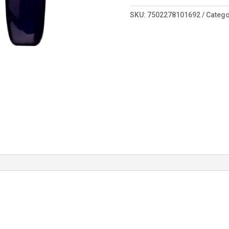
020
cantidad
SKU:
7502278101692
Catego