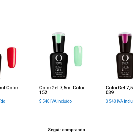
5ml Color
ColorGel 7,5ml Color
ColorGel 7,
152
039
uído
$
540
IVA Incluído
$
540
IVA Incl
Seguir comprando