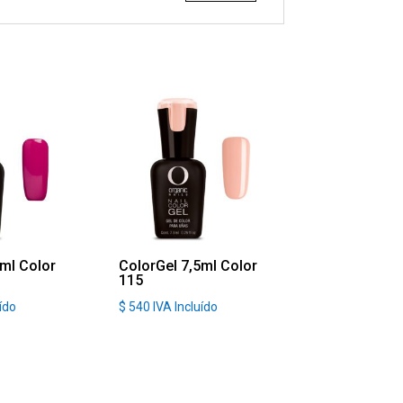
5ml Color
ColorGel 7,5ml Color
115
uído
$
540
IVA Incluído