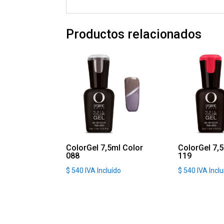
Productos relacionados
ColorGel 7,5ml Color
ColorGel 7,
088
119
$
540
IVA Incluído
$
540
IVA Incl