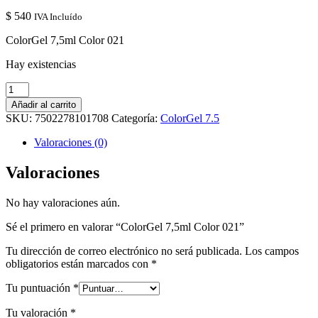
$
540
IVA Incluído
ColorGel 7,5ml Color 021
Hay existencias
ColorGel
7,5ml
Añadir al carrito
Color
SKU:
7502278101708
Categoría:
ColorGel 7.5
021
cantidad
Valoraciones (0)
Valoraciones
No hay valoraciones aún.
Sé el primero en valorar “ColorGel 7,5ml Color 021”
Tu dirección de correo electrónico no será publicada.
Los campos
obligatorios están marcados con
*
Tu puntuación
*
Tu valoración
*