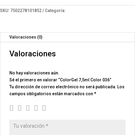
036
cantidad
SKU:
7502278101852
Categoría:
ColorGel 7.5
Valoraciones (0)
Valoraciones
No hay valoraciones aún.
Sé el primero en valorar “ColorGel 7,5ml Color 036”
Tu dirección de correo electrónico no será publicada.
Los
campos obligatorios están marcados con
*