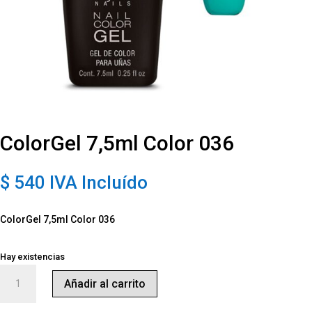
ColorGel 7,5ml Color 036
$
540
IVA Incluído
ColorGel 7,5ml Color 036
Hay existencias
ColorGel
Añadir al carrito
7,5ml
Color