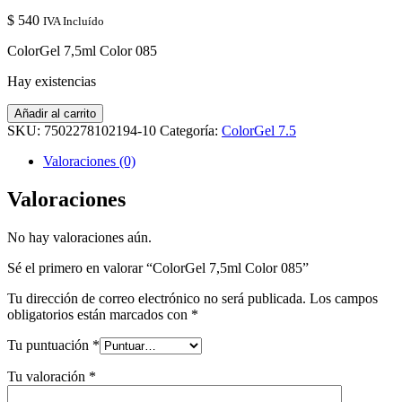
$
540
IVA Incluído
ColorGel 7,5ml Color 085
Hay existencias
ColorGel
Añadir al carrito
7,5ml
SKU:
7502278102194-10
Categoría:
ColorGel 7.5
Color
085
Valoraciones (0)
cantidad
Valoraciones
No hay valoraciones aún.
Sé el primero en valorar “ColorGel 7,5ml Color 085”
Tu dirección de correo electrónico no será publicada.
Los campos
obligatorios están marcados con
*
Tu puntuación
*
Tu valoración
*