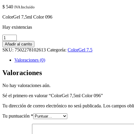
$
540
IVA Incluído
ColorGel 7,5ml Color 096
Hay existencias
ColorGel
7,5ml
Añadir al carrito
Color
SKU:
7502278102613
Categoría:
ColorGel 7.5
096
cantidad
Valoraciones (0)
Valoraciones
No hay valoraciones aún.
Sé el primero en valorar “ColorGel 7,5ml Color 096”
Tu dirección de correo electrónico no será publicada.
Los campos obli
Tu puntuación
*