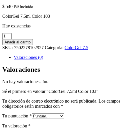
$
540
IVA Incluído
ColorGel 7,5ml Color 103
Hay existencias
ColorGel
7,5ml
Añadir al carrito
Color
SKU:
7502278102927
Categoría:
ColorGel 7.5
103
cantidad
Valoraciones (0)
Valoraciones
No hay valoraciones aún.
Sé el primero en valorar “ColorGel 7,5ml Color 103”
Tu dirección de correo electrónico no será publicada.
Los campos
obligatorios están marcados con
*
Tu puntuación
*
Tu valoración
*