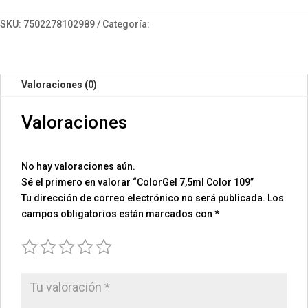
109
cantidad
SKU:
7502278102989
Categoría:
ColorGel 7.5
Valoraciones (0)
Valoraciones
No hay valoraciones aún.
Sé el primero en valorar “ColorGel 7,5ml Color 109”
Tu dirección de correo electrónico no será publicada.
Los
campos obligatorios están marcados con
*