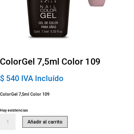
ColorGel 7,5ml Color 109
$
540
IVA Incluído
ColorGel 7,5ml Color 109
Hay existencias
ColorGel
Añadir al carrito
7,5ml
Color