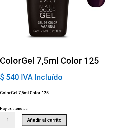
ColorGel 7,5ml Color 125
$
540
IVA Incluído
ColorGel 7,5ml Color 125
Hay existencias
ColorGel
Añadir al carrito
7,5ml
Color