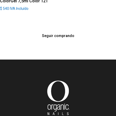
ColorGel 7,5ml Color 121
$
540
IVA Incluído
Seguir comprando