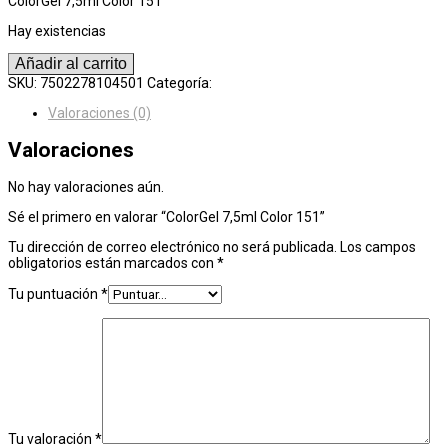
ColorGel 7,5ml Color 151
Hay existencias
ColorGel
Añadir al carrito
7,5ml
SKU:
7502278104501
Categoría:
ColorGel 7.5
Color
151
Valoraciones (0)
cantidad
Valoraciones
No hay valoraciones aún.
Sé el primero en valorar “ColorGel 7,5ml Color 151”
Tu dirección de correo electrónico no será publicada.
Los campos
obligatorios están marcados con
*
Tu puntuación
*
Tu valoración
*