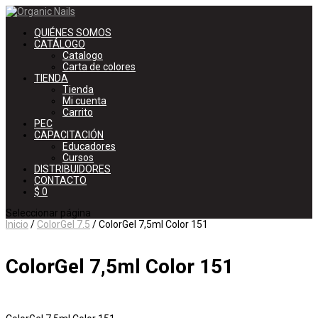
QUIÉNES SOMOS
CATÁLOGO
Catalogo
Carta de colores
TIENDA
Tienda
Mi cuenta
Carrito
PEC
CAPACITACIÓN
Educadores
Cursos
DISTRIBUIDORES
CONTACTO
$ 0
Seleccionar página
Inicio
/
ColorGel 7.5
/ ColorGel 7,5ml Color 151
ColorGel 7,5ml Color 151
$
540
IVA Incluído