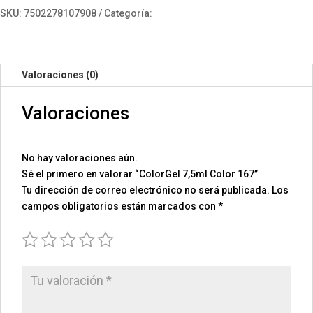
Color
SKU:
7502278107908
Categoría:
ColorGel 7.5
167
cantidad
Valoraciones (0)
Valoraciones
No hay valoraciones aún.
Sé el primero en valorar “ColorGel 7,5ml Color 167”
Tu dirección de correo electrónico no será publicada.
Los
campos obligatorios están marcados con
*