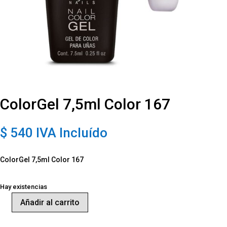
ColorGel 7,5ml Color 167
$
540
IVA Incluído
ColorGel 7,5ml Color 167
Hay existencias
Añadir al carrito
ColorGel
7,5ml