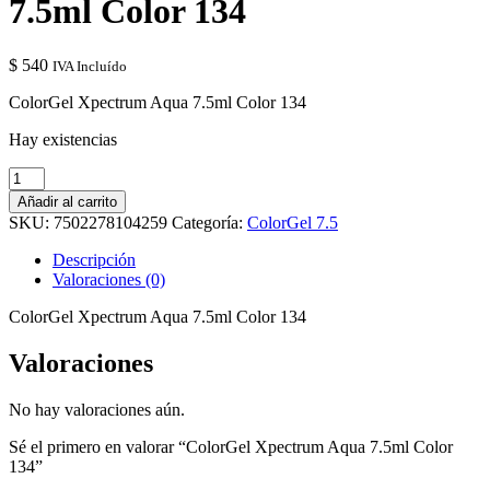
7.5ml Color 134
$
540
IVA Incluído
ColorGel Xpectrum Aqua 7.5ml Color 134
Hay existencias
ColorGel
Xpectrum
Añadir al carrito
Aqua
SKU:
7502278104259
Categoría:
ColorGel 7.5
7.5ml
Color
Descripción
134
Valoraciones (0)
cantidad
ColorGel Xpectrum Aqua 7.5ml Color 134
Valoraciones
No hay valoraciones aún.
Sé el primero en valorar “ColorGel Xpectrum Aqua 7.5ml Color
134”