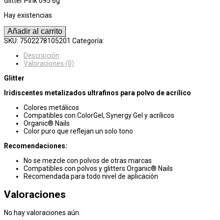
Glitter Pink 095 6g
Hay existencias
Glitter
Añadir al carrito
Pink
SKU:
7502278105201
Categoría:
Arte
095
6g
Descripción
cantidad
Valoraciones (0)
Glitter
Iridiscentes metalizados ultrafinos para polvo de acrílico
Colores metálicos
Compatibles con ColorGel, Synergy Gel y acrílicos
Organic® Nails
Color puro que reflejan un solo tono
Recomendaciones:
No se mezcle con polvos de otras marcas
Compatibles con polvos y glitters Organic® Nails
Recomendada para todo nivel de aplicación
Valoraciones
No hay valoraciones aún.