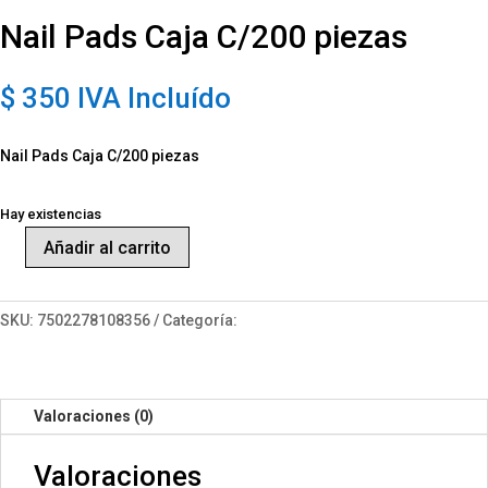
Nail Pads Caja C/200 piezas
$
350
IVA Incluído
Nail Pads Caja C/200 piezas
Hay existencias
Añadir al carrito
Nail
Pads
Caja
SKU:
7502278108356
Categoría:
Accesorios
C/200
piezas
cantidad
Valoraciones (0)
Valoraciones