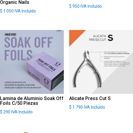
Organic Nails
$
950
IVA Incluído
$
1.050
IVA Incluído
Lamina de Aluminio Soak Off
Alicate Press Cut S
Foils C/50 Piezas
$
1.790
IVA Incluído
$
290
IVA Incluído