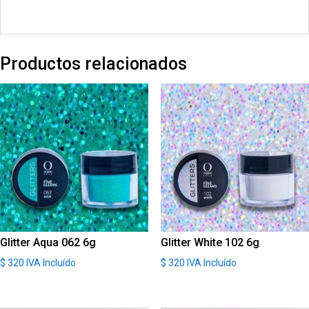
Productos relacionados
Glitter Aqua 062 6g
Glitter White 102 6g
$
320
IVA Incluído
$
320
IVA Incluído