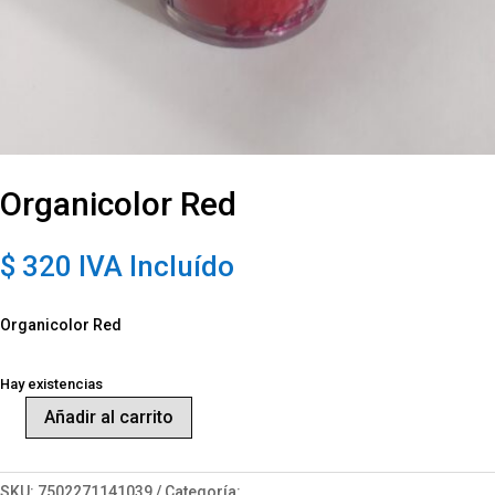
Organicolor Red
$
320
IVA Incluído
Organicolor Red
Hay existencias
Añadir al carrito
Organicolor
Red
cantidad
SKU:
7502271141039
Categoría:
Arte