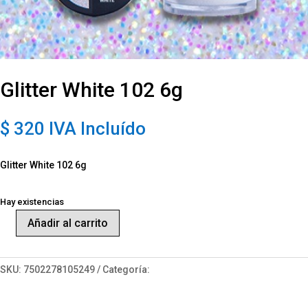
Glitter White 102 6g
$
320
IVA Incluído
Glitter White 102 6g
Hay existencias
Añadir al carrito
Glitter
White
102
SKU:
7502278105249
Categoría:
Arte
6g
cantidad