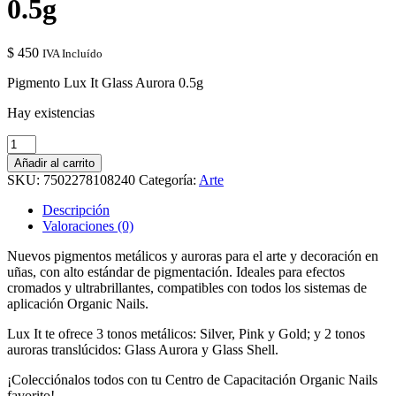
0.5g
$
450
IVA Incluído
Pigmento Lux It Glass Aurora 0.5g
Hay existencias
Pigmento Lux
It
Añadir al carrito
Glass
SKU:
7502278108240
Categoría:
Arte
Aurora
0.5g
Descripción
cantidad
Valoraciones (0)
Nuevos pigmentos metálicos y auroras para el arte y decoración en
uñas, con alto estándar de pigmentación. Ideales para efectos
cromados y ultrabrillantes, compatibles con todos los sistemas de
aplicación Organic Nails.
Lux It te ofrece 3 tonos metálicos: Silver, Pink y Gold; y 2 tonos
auroras translúcidos: Glass Aurora y Glass Shell.
¡Colecciónalos todos con tu Centro de Capacitación Organic Nails
favorito!