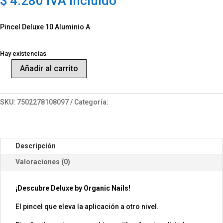
$
4.280
IVA Incluído
Pincel Deluxe 10 Aluminio A
Hay existencias
Añadir al carrito
Pincel
Deluxe
10
SKU:
7502278108097
Categoría:
Pinceles
Aluminio
A
cantidad
Descripción
Valoraciones (0)
¡Descubre Deluxe by Organic Nails!
El pincel que eleva la aplicación a otro nivel.