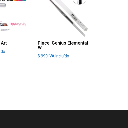
 Art
Pincel Genius Elemental
W
uído
$
990
IVA Incluído