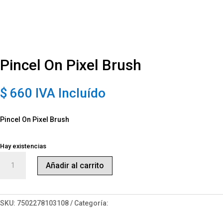
Pincel On Pixel Brush
$
660
IVA Incluído
Pincel On Pixel Brush
Hay existencias
Pincel
Añadir al carrito
On
Pixel
Brush
cantidad
SKU:
7502278103108
Categoría:
Arte