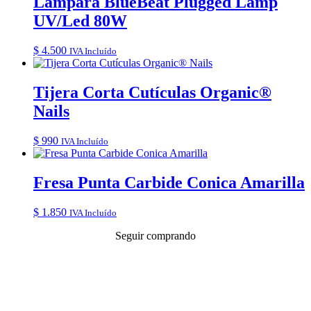
Lámpara BlueBeat Plugged Lamp
UV/Led 80W
$
4.500
IVA Incluído
Tijera Corta Cutículas Organic®
Nails
$
990
IVA Incluído
Fresa Punta Carbide Conica Amarilla
$
1.850
IVA Incluído
Seguir comprando