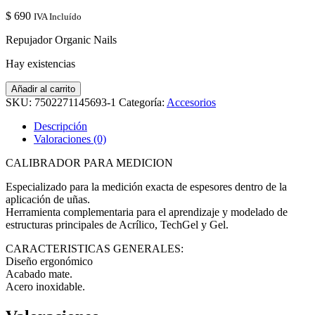
$
690
IVA Incluído
Repujador Organic Nails
Hay existencias
Smart
Añadir al carrito
Caliper
SKU:
7502271145693-1
Categoría:
Accesorios
Organic
Nails
Descripción
cantidad
Valoraciones (0)
CALIBRADOR PARA MEDICION
Especializado para la medición exacta de espesores dentro de la
aplicación de uñas.
Herramienta complementaria para el aprendizaje y modelado de
estructuras principales de Acrílico, TechGel y Gel.
CARACTERISTICAS GENERALES:
Diseño ergonómico
Acabado mate.
Acero inoxidable.