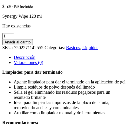
$
530
IVA Incluído
Synergy Wipe 120 ml
Hay existencias
Synergy
Wipe
Añadir al carrito
120
SKU:
7502271142555
Categorías:
Básicos
,
Líquidos
ml
cantidad
Descripción
Valoraciones (0)
Limpiador para dar terminado
Agente limpiador para dar el terminado en la aplicación de gel
Limpia residuos de polvo después del limado
Sella el gel eliminando los residuos pegajosos para un
resultado brillante
Ideal para limpiar las impurezas de la placa de la uña,
removiendo aceites y contaminantes
Auxiliar como limpiador manual y de herramientas
Recomendaciones: