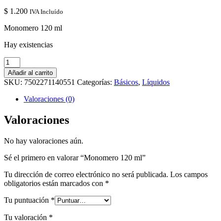
$
1.200
IVA Incluído
Monomero 120 ml
Hay existencias
Monomero
120
Añadir al carrito
ml
SKU:
7502271140551
Categorías:
Básicos
,
Líquidos
cantidad
Valoraciones (0)
Valoraciones
No hay valoraciones aún.
Sé el primero en valorar “Monomero 120 ml”
Tu dirección de correo electrónico no será publicada.
Los campos
obligatorios están marcados con
*
Tu puntuación
*
Tu valoración
*