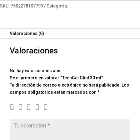
30
SKU:
7502278107793
Categoría:
TechGel
ml
cantidad
Valoraciones (0)
Valoraciones
No hay valoraciones aún.
Sé el primero en valorar “TechGel Glint 30 ml”
Tu dirección de correo electrónico no será publicada.
Los
campos obligatorios están marcados con
*