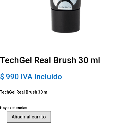
TechGel Real Brush 30 ml
$
990
IVA Incluído
TechGel Real Brush 30 ml
Hay existencias
Añadir al carrito
TechGel
Real